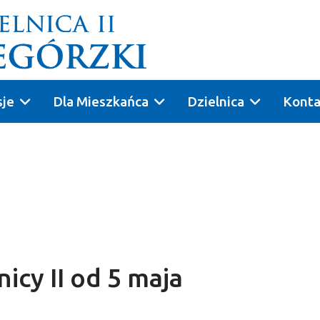
sje
Dla Mieszkańca
Dzielnica
Konta
6
icy II od 5 maja