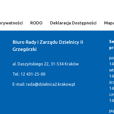
prywatności
RODO
Deklaracja Dostępności
Mapa
Biuro Rady i Zarządu Dzielnicy II
Se
pr
Grzegórzki
po
al. Daszyńskiego 22, 31-534 Kraków
14
w
Tel.: 12 431-25-00
14
ś
E-mail:
rada@dzielnica2.krakow.pl
14
cz
14
pi