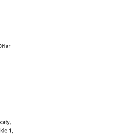
Ofiar
cały,
kie 1,