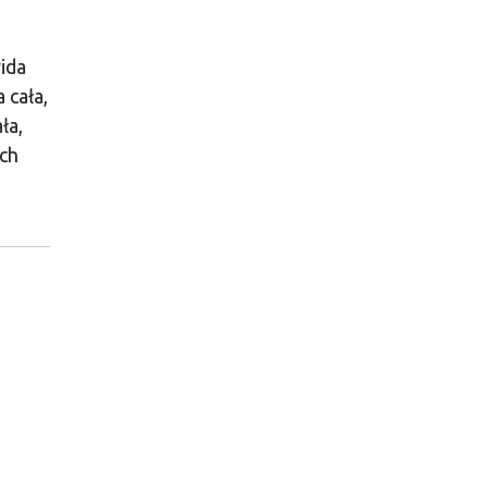
ida
 cała,
ła,
ach