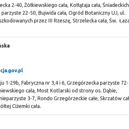
cka 2-40, Żółkiewskiego cała, Kołłątaja cała, Śniadeckich
 parzyste 22-50, Bujwida cała, Ogród Botaniczny UJ, ul.
zkodowanych przez III Rzeszę, Strzelecka cała, Św. Łaz
ińska
cja.gov.pl
ju 1-29b, Fabryczna nr 3,4 i 6, Grzegórzecka parzyste 72
niewskiego cała, Most Kotlarski od strony os. Dąbie,
 nieparzyste 3-7, Rondo Grzegórzeckie całe, Skrzatów cał
łtej Ciżemki cała.