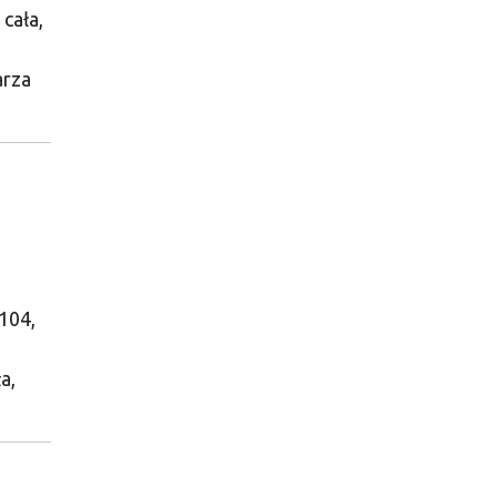
 cała,
arza
-104,
a,