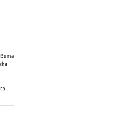
, Bema
zka
nta