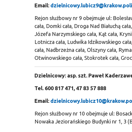
Email:
dzielnicowy.lubicz9@krakow.poli
Rejon służbowy nr 9 obejmuje ul: Bolesł
cała, Domki cała, Droga Nad Białuchą cała
Józefa Narzymskiego cała, Kąt cała, Krynic
Lotnicza cała, Ludwika Idzikowskiego cała
cała, Nadbrzeżna cała, Olszyny cała, Ryma
Otwinowskiego cała, Stokrotek cała, Gro
Dzielnicowy: asp. szt. Paweł Kaderzaw
Tel. 600 817 471, 47 83 57 888
Email:
dzielnicowy.lubicz10@krakow.pol
Rejon służbowy nr 10 obejmuje ul: Bosac
Nowaka Jeziorańskiego Budynki nr 1, 3 