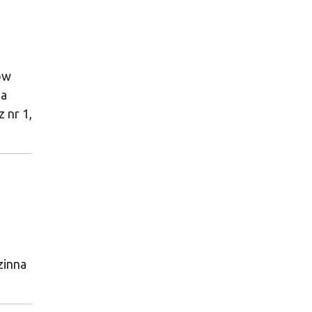
ów
za
 nr 1,
zinna