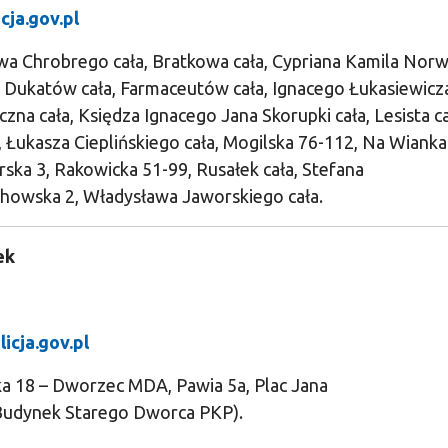
cja.gov.pl
awa Chrobrego cała, Bratkowa cała, Cypriana Kamila Norw
, Dukatów cała, Farmaceutów cała, Ignacego Łukasiewicza
zna cała, Księdza Ignacego Jana Skorupki cała, Lesista ca
, Łukasza Cieplińskiego cała, Mogilska 76-112, Na Wiank
rska 3, Rakowicka 51-99, Rusałek cała, Stefana
chowska 2, Władysława Jaworskiego cała.
ek
icja.gov.pl
ka 18 – Dworzec MDA, Pawia 5a, Plac Jana
(Budynek Starego Dworca PKP).